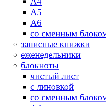
А4
А5
А6
со сменным блоко
записные книжки
еженедельники
блокноты
чистый лист
с линовкой
со сменным блоко