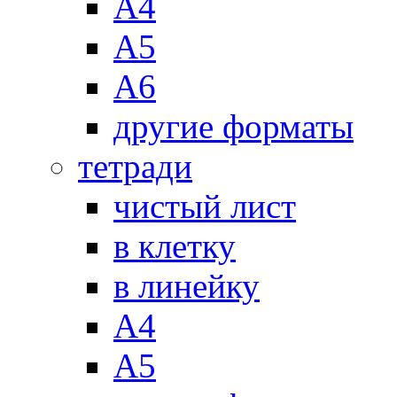
А4
А5
А6
другие форматы
тетради
чистый лист
в клетку
в линейку
А4
А5