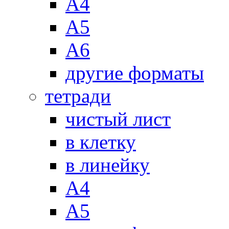
А4
А5
А6
другие форматы
тетради
чистый лист
в клетку
в линейку
А4
А5