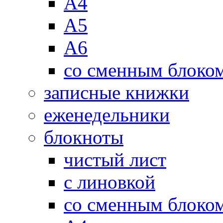
А4
А5
А6
со сменным блоко
записные книжки
еженедельники
блокноты
чистый лист
с линовкой
со сменным блоко