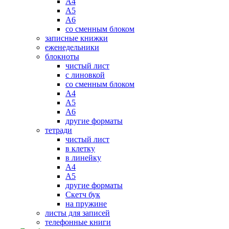
А4
А5
А6
со сменным блоком
записные книжки
еженедельники
блокноты
чистый лист
с линовкой
со сменным блоком
А4
А5
А6
другие форматы
тетради
чистый лист
в клетку
в линейку
А4
А5
другие форматы
Скетч бук
на пружине
листы для записей
телефонные книги