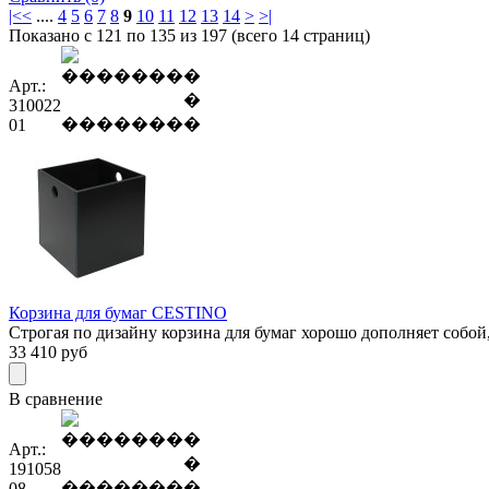
|<
<
....
4
5
6
7
8
9
10
11
12
13
14
>
>|
Показано с 121 по 135 из 197 (всего 14 страниц)
Арт.:
310022
01
Корзина для бумаг CESTINO
Строгая по дизайну корзина для бумаг хорошо дополняет собой,
33 410
руб
В сравнение
Арт.:
191058
08