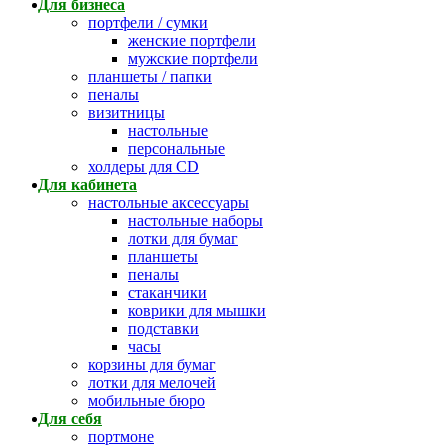
Для бизнеса
портфели / сумки
женские портфели
мужские портфели
планшеты / папки
пеналы
визитницы
настольные
персональные
холдеры для CD
Для кабинета
настольные аксессуары
настольные наборы
лотки для бумаг
планшеты
пеналы
стаканчики
коврики для мышки
подставки
часы
корзины для бумаг
лотки для мелочей
мобильные бюро
Для себя
портмоне