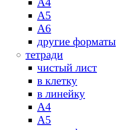
А4
А5
А6
другие форматы
тетради
чистый лист
в клетку
в линейку
А4
А5