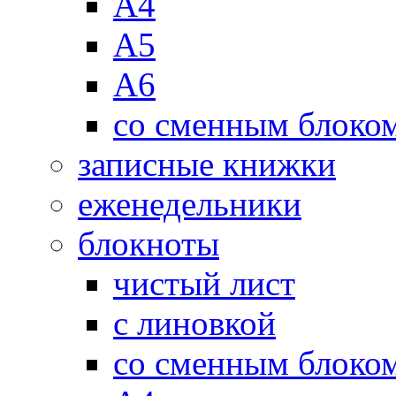
А4
А5
А6
со сменным блоко
записные книжки
еженедельники
блокноты
чистый лист
с линовкой
со сменным блоко